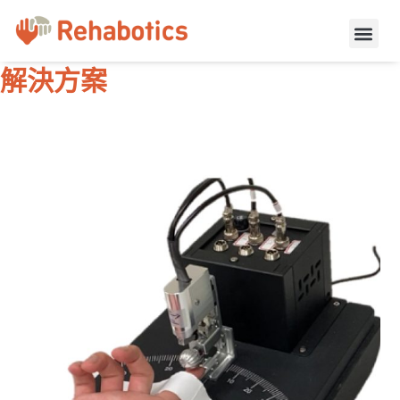
跳
Me
至
解決方案
聯絡我們
主
解決方案
要
內
容