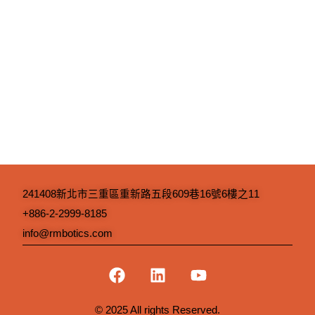
241408新北市三重區重新路五段609巷16號6樓之11
+886-2-2999-8185
info@rmbotics.com
F
L
Y
a
i
o
c
n
u
© 2025 All rights Reserved.
e
k
t