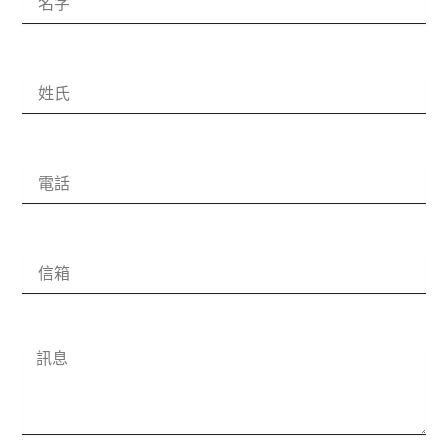
i
r
s
t
L
N
a
a
s
m
t
e
N
P
a
h
m
o
e
n
e
信
N
箱
u
m
b
e
訊
r
息