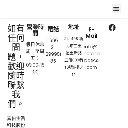
跳
Me
解決方案
聯絡我們
至
主
要
如有
F
營業時
地址
電話
E-
內
間
a
Mail
任何
容
241408 新
+886-
c
假日休息
問
北市三重
info@t
2-
e
周一至周
區重新路
hereha
題，
299981
b
五：
五段609巷
botics.
85
o
歡迎
09:00~18
16號6樓之
com
o
:00
隨時
11
k
聯繫
我
們。
富伯生醫
科技股份